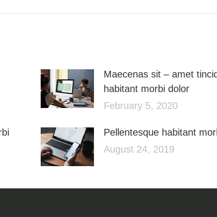
Maecenas sit – amet tinci
habitant morbi dolor
February 5, 2020
rbi
Pellentesque habitant morb
August 24, 2019