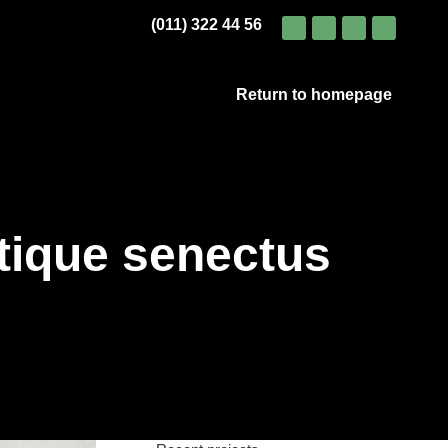
(011) 322 44 56
Return to homepage
Return to homepage
stique senectus